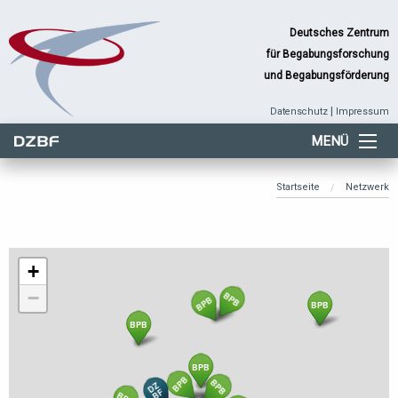
Deutsches Zentrum
für Begabungsforschung
und Begabungsförderung
|
Datenschutz
Impressum
MENÜ
Startseite
Netzwerk
+
−
BPB
BPB
BPB
BPB
BPB
BPB
BPB
DZ
BF