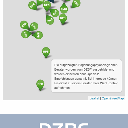
BPB
BPB
BPB
BPB
BPB
BPB
BPB
BPB
BPB
BPB
BPB
BPB
BPB
BPB
Die aufgezeigten Begabungspsychologischen
Berater wurden vom DZBF ausgebildet und
werden einheitlich ohne spezielle
Empfehlungen genannt. Bei Interesse können
Sie direkt zu einem Berater Ihrer Wahl Kontakt
BPB
aufnehmen.
Leaflet
|
OpenStreetMap